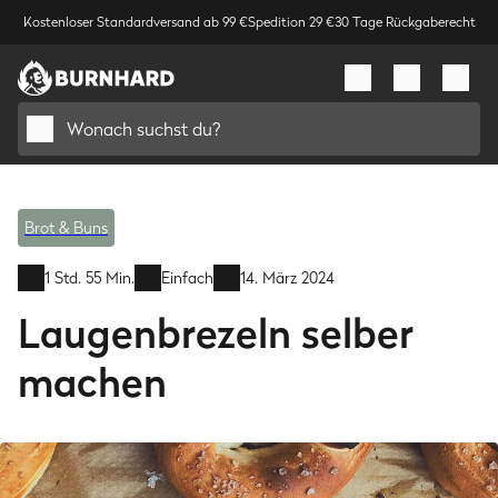
Kostenloser Standardversand ab 99 €
Spedition 29 €
30 Tage Rückgaberecht
Wonach suchst du?
Brot & Buns
1 Std. 55 Min.
Einfach
14. März 2024
Laugenbrezeln selber
machen