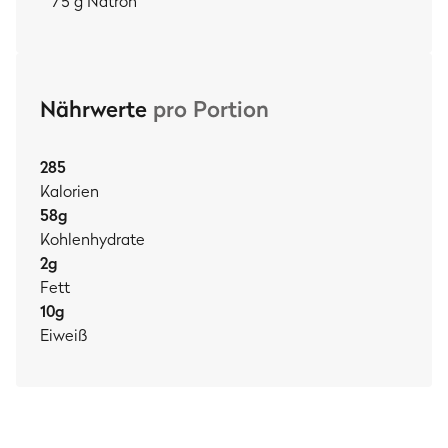
75 g Natron
Nährwerte
pro Portion
285
Kalorien
58
g
Kohlenhydrate
2
g
Fett
10
g
Eiweiß