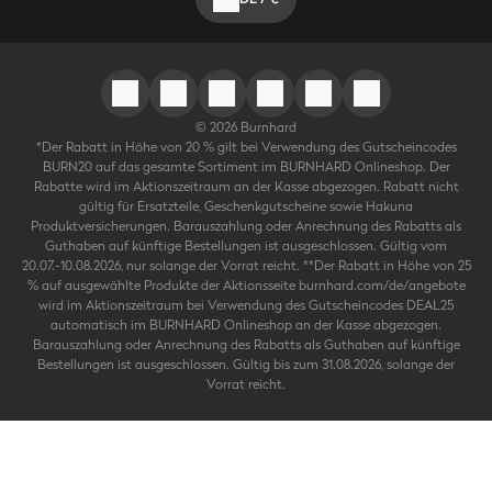
©
2026
Burnhard
*Der Rabatt in Höhe von 20 % gilt bei Verwendung des Gutscheincodes
BURN20 auf das gesamte Sortiment im BURNHARD Onlineshop. Der
Rabatte wird im Aktionszeitraum an der Kasse abgezogen. Rabatt nicht
gültig für Ersatzteile, Geschenkgutscheine sowie Hakuna
Produktversicherungen. Barauszahlung oder Anrechnung des Rabatts als
Guthaben auf künftige Bestellungen ist ausgeschlossen. Gültig vom
20.07.-10.08.2026, nur solange der Vorrat reicht. **Der Rabatt in Höhe von 25
% auf ausgewählte Produkte der Aktionsseite burnhard.com/de/angebote
wird im Aktionszeitraum bei Verwendung des Gutscheincodes DEAL25
automatisch im BURNHARD Onlineshop an der Kasse abgezogen.
Barauszahlung oder Anrechnung des Rabatts als Guthaben auf künftige
Bestellungen ist ausgeschlossen. Gültig bis zum 31.08.2026, solange der
Vorrat reicht.