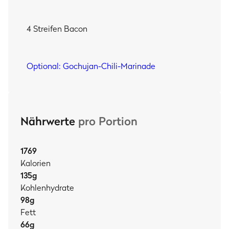
4 Streifen Bacon
Optional: Gochujan-Chili-Marinade
Nährwerte
pro Portion
1769
Kalorien
135
g
Kohlenhydrate
98
g
Fett
66
g