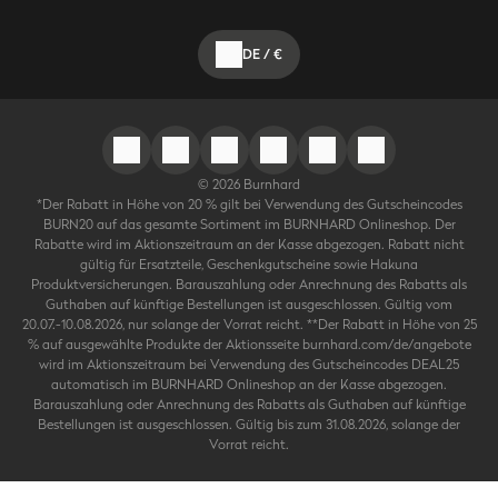
DE
/
€
©
2026
Burnhard
*Der Rabatt in Höhe von 20 % gilt bei Verwendung des Gutscheincodes
BURN20 auf das gesamte Sortiment im BURNHARD Onlineshop. Der
Rabatte wird im Aktionszeitraum an der Kasse abgezogen. Rabatt nicht
gültig für Ersatzteile, Geschenkgutscheine sowie Hakuna
Produktversicherungen. Barauszahlung oder Anrechnung des Rabatts als
Guthaben auf künftige Bestellungen ist ausgeschlossen. Gültig vom
20.07.-10.08.2026, nur solange der Vorrat reicht. **Der Rabatt in Höhe von 25
% auf ausgewählte Produkte der Aktionsseite burnhard.com/de/angebote
wird im Aktionszeitraum bei Verwendung des Gutscheincodes DEAL25
automatisch im BURNHARD Onlineshop an der Kasse abgezogen.
Barauszahlung oder Anrechnung des Rabatts als Guthaben auf künftige
Bestellungen ist ausgeschlossen. Gültig bis zum 31.08.2026, solange der
Vorrat reicht.