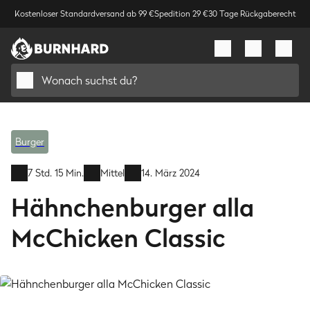
Kostenloser Standardversand ab 99 €
Spedition 29 €
30 Tage Rückgaberecht
Wonach suchst du?
Burger
7 Std. 15 Min.
Mittel
14. März 2024
Hähnchenburger alla
McChicken Classic