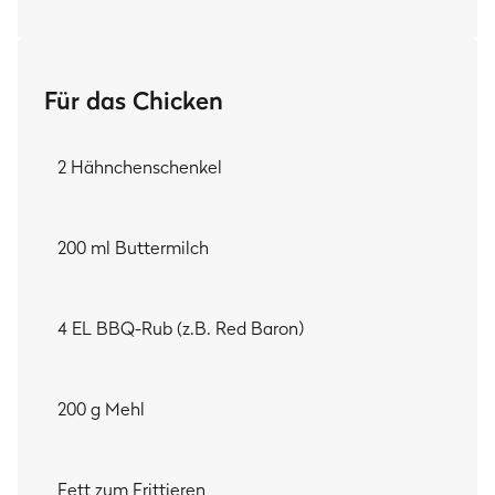
MEIN TIPP:
Pimp dein Chicken-Patty mit
Gochujan-Chili-Sauce
– so
geht Chickenburger auf Koreanisch! Dann mach dein
Für das Chicken
Burger-Menü
mit
DIY Big Mac
und
Pommes von der Roti
komplett!
2 Hähnchenschenkel
200 ml Buttermilch
4 EL BBQ-Rub (z.B. Red Baron)
200 g Mehl
Fett zum Frittieren