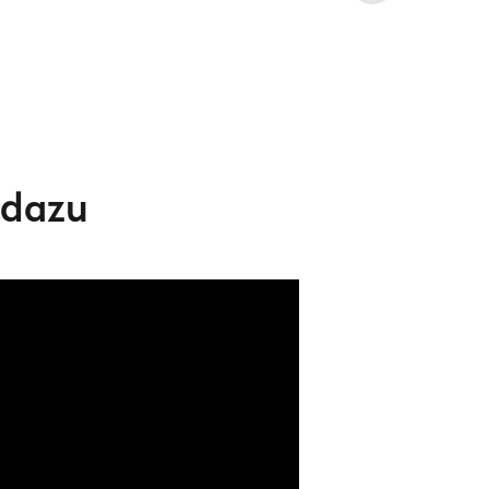
 immer geht: unsere cremige
Alabama
 dazu