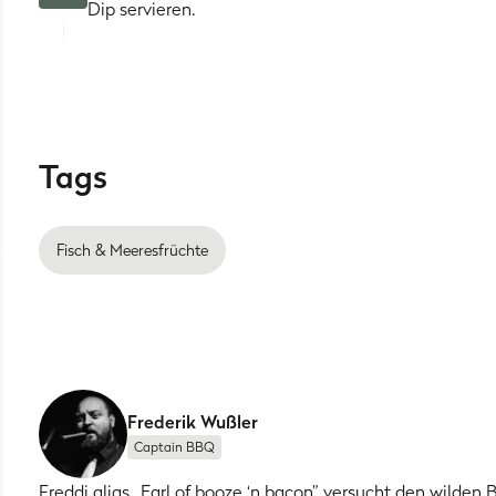
Dip servieren.
Tags
Fisch & Meeresfrüchte
Frederik Wußler
Captain BBQ
Freddi alias „Earl of booze ‘n bacon” versucht den wil