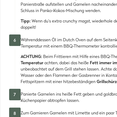
Panierstraße aufstellen und Garnelen nacheinander 
Schluss in Panko-Kokos-Mischung wenden.
Tipp:
Wenn du's extra crunchy magst, wiederhole de
doppelt!
Währenddessen Öl im Dutch Oven auf dem Seitenkoc
6
Temperatur mit einem BBQ-Thermometer kontrollie
ACHTUNG:
Beim Frittieren mit Hilfe eines BBQ-T
Temperatur
achten, dabei das heiße
Fett immer i
unbeobachtet auf dem Grill stehen lassen. Achte dar
Wasser oder den Flammen der Gasbrenner in Konta
Fettspritzern mit einer hitzebeständigen
Grillschür
Panierte Garnelen ins heiße Fett geben und goldbr
7
Küchenpapier abtropfen lassen.
Zum Garnieren Garnelen mit Limette und ein paar T
8