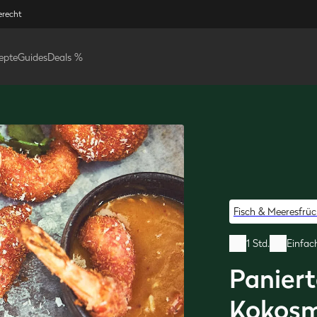
erecht
epte
Guides
Deals %
Fisch & Meeresfrüc
1 Std.
Einfac
Paniert
Kokosm