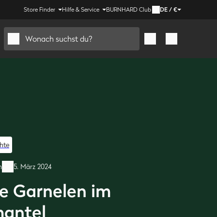
Store Finder
Hilfe & Service
BURNHARD Club
DE
/
€
Wonach suchst du?
hte
h
5. März 2024
e Garnelen im
antel