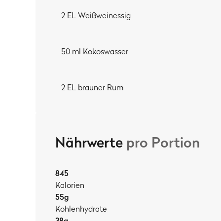
2 EL Weißweinessig
50 ml Kokoswasser
2 EL brauner Rum
Nährwerte
pro Portion
845
Kalorien
55
g
Kohlenhydrate
38
g