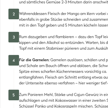
und sämtliches Gemüse 2-3 Minuten darin anschwit
Währenddessen Fleisch der Mango am Kern vorbei a
2
ebenfalls in grobe Stücke schneiden und zusammen
mit in den Topf geben und 5 Minuten köcheln lasse
Rum dazugeben und flambieren – dazu den Topf lei
3
kippen und den Alkohol so entzünden. Warten, bis d
Topf mit einem Stabmixer pürieren und zum Auskühl
Für die Garnelen:
Garnelen auslösen, schälen und p
4
und Schale am Bauch öffnen und ablösen, die Schwa
Spitze eines scharfen Küchenmessers vorsichtig ca.
entlangfahren, Fleisch am Schnitt entlang etwas a
der Unterseite ebenso verfahren – hier weniger tief
Zum Panieren Mehl, Stärke und Cajun-Gewürz in ein
5
aufschlagen und mit Kokoswasser in einer zweiten Sc
Schüssel Panko und Kokosraspeln mischen. Schüssel