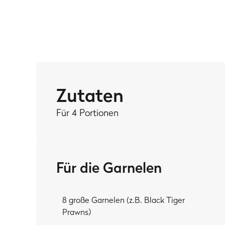
MEIN TIPP:
Du bist nicht so der Mango-Fan? Dann dipp deine pa
White Sauce
!
Zutaten
Für 4 Portionen
Für die Garnelen
8 große Garnelen (z.B. Black Tiger
Prawns)