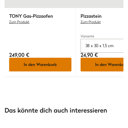
TONY
Gas-Pizzaofen
Pizzastein
Zum Produkt
Zum Produkt
Variante
38 x 30 x 1,5 cm
249,00 €
24,90 €
In den Warenkorb
In den Warenkorb
Sammlungen
Sammlungen
Pizza-Rezepte: Die
Pizzateig-Rezepte: 
Das könnte dich auch interessieren
besten Ideen für Teig,
Teig zum Pizza selb
Sauce & Belag
machen