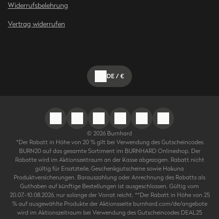
Widerrufsbelehrung
Vertrag widerrufen
DE
/
€
©
2026
Burnhard
*Der Rabatt in Höhe von 20 % gilt bei Verwendung des Gutscheincodes
BURN20 auf das gesamte Sortiment im BURNHARD Onlineshop. Der
Rabatte wird im Aktionszeitraum an der Kasse abgezogen. Rabatt nicht
gültig für Ersatzteile, Geschenkgutscheine sowie Hakuna
Produktversicherungen. Barauszahlung oder Anrechnung des Rabatts als
Guthaben auf künftige Bestellungen ist ausgeschlossen. Gültig vom
20.07.-10.08.2026, nur solange der Vorrat reicht. **Der Rabatt in Höhe von 25
% auf ausgewählte Produkte der Aktionsseite burnhard.com/de/angebote
wird im Aktionszeitraum bei Verwendung des Gutscheincodes DEAL25