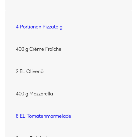
das Beste.
Frittierte Kapern
? Hammer dazu! Hauchdünn
geschnittene, leicht süßliche
rote Zwiebeln
? Her damit!
Tomatenmarmelade
(weil ‘ne Pizza ohne Tomate einfach
nicht komplett ist) –hau drauf! Als grandioses Finish
4 Portionen Pizzateig
drizzeln wir noch ein lässig aus dem Ärmel geschütteltes
Basilikum-Öl
auf den Oschi.
400 g Crème Fraîche
Und jetzt heißt es: Ein Stück schnappen, selbstgefällig
zurücklehnen und genießen. Standard kann ja schließlich
jeder!
2 EL Olivenöl
400 g Mozzarella
8 EL Tomatenmarmelade