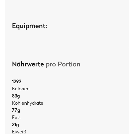
Equipment:
Nährwerte
pro Portion
1292
Kalorien
83
g
Kohlenhydrate
77
g
Fett
31
g
Eiweiß