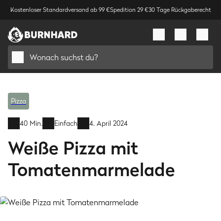
Kostenloser Standardversand ab 99 €
Spedition 29 €
30 Tage Rückgaberecht
Wonach suchst du?
Pizza
40 Min.
Einfach
4. April 2024
Weiße Pizza mit
Tomatenmarmelade