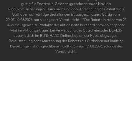
gültig für Ersatzteile, Geschenkgutscheine sowie Hakuna
Produktversicherungen. Barauszahlung oder Anrechnung des Rabatts als
Guthaben auf künftige Bestellungen ist ausgeschlossen. Gültig vom
20.07.-10.08.2026, nur solange der Vorrat reicht. **Der Rabatt in Höhe von 25
% auf ausgewählte Produkte der Aktionsseite burnhard.com/de/angebote
wird im Aktionszeitraum bei Verwendung des Gutscheincodes DEAL25
automatisch im BURNHARD Onlineshop an der Kasse abgezogen.
Barauszahlung oder Anrechnung des Rabatts als Guthaben auf künftige
Bestellungen ist ausgeschlossen. Gültig bis zum 31.08.2026, solange der
Vorrat reicht.