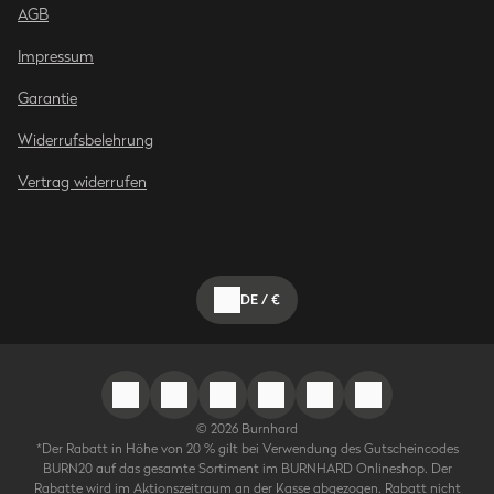
AGB
Impressum
Garantie
Widerrufsbelehrung
Vertrag widerrufen
DE
/
€
©
2026
Burnhard
*Der Rabatt in Höhe von 20 % gilt bei Verwendung des Gutscheincodes
BURN20 auf das gesamte Sortiment im BURNHARD Onlineshop. Der
Rabatte wird im Aktionszeitraum an der Kasse abgezogen. Rabatt nicht