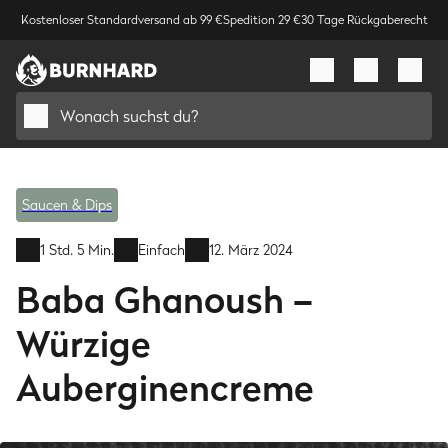
Kostenloser Standardversand ab 99 €
Spedition 29 €
30 Tage Rückgaberecht
Wonach suchst du?
Saucen & Dips
1 Std. 5 Min.
Einfach
12. März 2024
Baba Ghanoush –
Würzige
Auberginencreme