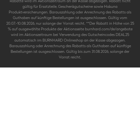
Rabatte wird im Aktionszeitraum an der Kasse abgezogen. Rabatt nicht
gültig für Ersatzteile, Geschenkgutscheine sowie Hakuna
Produktversicherungen. Barauszahlung oder Anrechnung des Rabatts als
Guthaben auf künftige Bestellungen ist ausgeschlossen. Gültig vom
20.07.-10.08.2026, nur solange der Vorrat reicht. **Der Rabatt in Höhe von 25
% auf ausgewählte Produkte der Aktionsseite burnhard.com/de/angebote
wird im Aktionszeitraum bei Verwendung des Gutscheincodes DEAL25
automatisch im BURNHARD Onlineshop an der Kasse abgezogen.
Barauszahlung oder Anrechnung des Rabatts als Guthaben auf künftige
Bestellungen ist ausgeschlossen. Gültig bis zum 31.08.2026, solange der
Vorrat reicht.