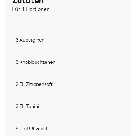
Zutaten
MEIN TIPP:
Für 4 Portionen
Fan der
arabischen Küche
? Dann gönn dir unbedingt mal
'nen amtlichen Spieß
Shawarma
und knalle ordentlich
was von der Auberginencreme drauf. Schmeckt einfach
3 Auberginen
hammer!
3 Knoblauchzehen
2 EL Zitronensaft
3 EL Tahini
80 ml Olivenöl