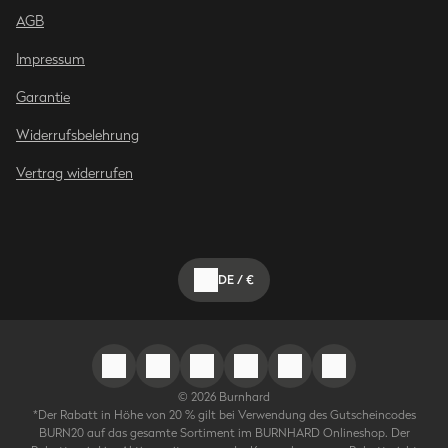
AGB
Impressum
Garantie
Widerrufsbelehrung
Vertrag widerrufen
DE
/
€
©
2026
Burnhard
*Der Rabatt in Höhe von 20 % gilt bei Verwendung des Gutscheincodes
BURN20 auf das gesamte Sortiment im BURNHARD Onlineshop. Der