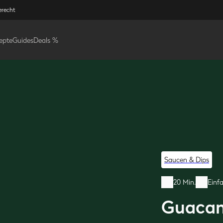
erecht
epte
Guides
Deals %
Saucen & Dips
20 Min.
Einf
Guacam