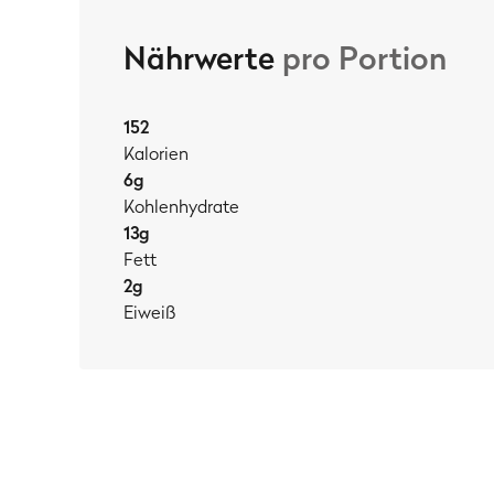
Nährwerte
pro Portion
152
Kalorien
6
g
Kohlenhydrate
13
g
Fett
2
g
Eiweiß