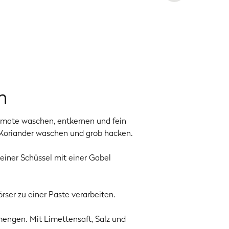
ole! Kommt als deftiger Kontrast
n
omate waschen, entkernen und fein
. Koriander waschen und grob hacken.
 einer Schüssel mit einer Gabel
rser zu einer Paste verarbeiten.
ngen. Mit Limettensaft, Salz und