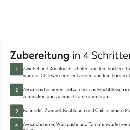
nn misch dir doch
knusprig gebratenen Bacon
unter die Guacam
Zubereitung
in 4 Schritte
Zwiebel und Knoblauch schälen und fein hacken. T
1
würfeln. Chili waschen, entkernen und fein hacken
Avocados halbieren, entkernen, das Fruchtfleisch in
2
zerdrücken und zu einer Creme verrühren.
Koriander, Zwiebel, Knoblauch und Chili in einem Mö
3
Avocadocreme, Würzpaste und Tomatenwürfel verme
4