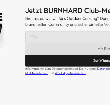
Jetzt BURNHARD Club-Me
Brennst du wie wir für’s Outdoor Cooking? Dann 
brandheißen Community und sicher dir fette V
Mit E-
Zur What
Informationen zum Datenschutz findest Du in unserer
Datensch
Mail-Newslettern
und
WhatsApp-Newslettern
.