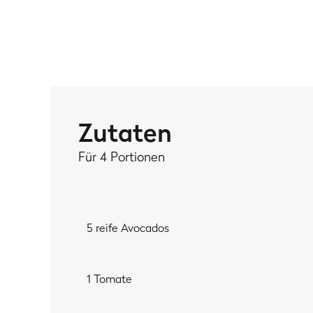
MEIN TIPP:
Keinen Bock, auf was Fleischiges zu verzichten? Da
mega gut!
Zutaten
Für 4 Portionen
5 reife Avocados
1 Tomate