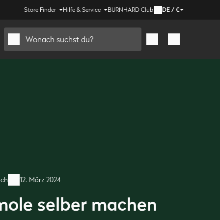
Store Finder
Hilfe & Service
BURNHARD Club
DE
/
€
Wonach suchst du?
ach
12. März 2024
ole selber machen