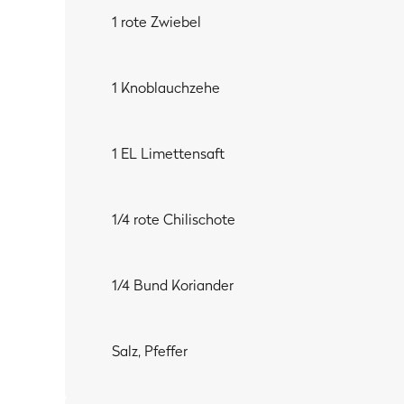
1 rote Zwiebel
1 Knoblauchzehe
1 EL Limettensaft
1/4 rote Chilischote
1/4 Bund Koriander
Salz, Pfeffer