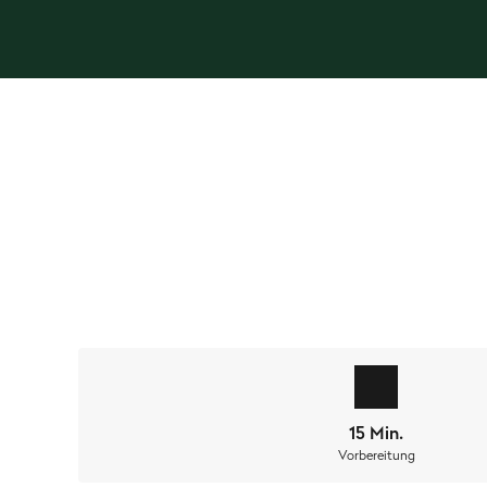
"Wat haben die Leute nur immer mit ihrem
Bananen
dann selbst das erste mal so eine
Brot-Kuchen-Fusi
und easy im
Dutch Oven
oder der
gusseisernen Ka
15 Min.
'ne verdammt leckere Sache. Und das ganz
ohne He
Vorbereitung
MEIN TIPP: