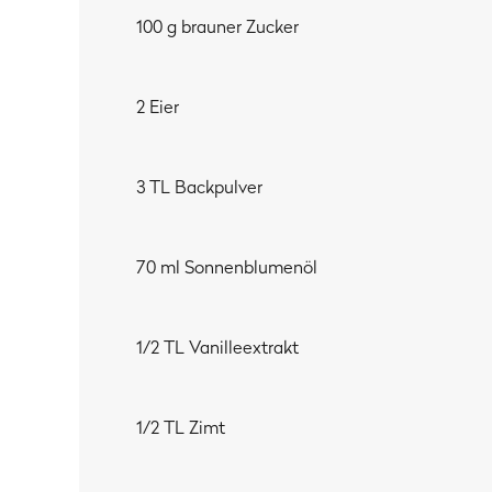
100 g brauner Zucker
2 Eier
3 TL Backpulver
70 ml Sonnenblumenöl
1/2 TL Vanilleextrakt
1/2 TL Zimt