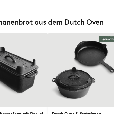
nanenbrot aus dem Dutch Oven
 Kastenform mit Deckel
Dutch Oven & Bratpfanne