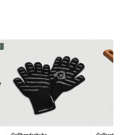
Grillhandschuhe
Grillrostheber