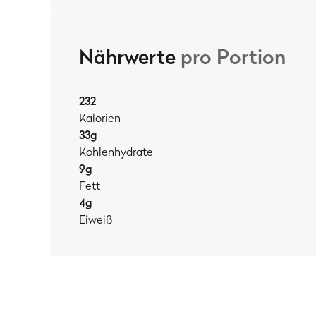
Nährwerte
pro Portion
232
Kalorien
33
g
Kohlenhydrate
9
g
Fett
4
g
Eiweiß