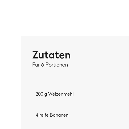
Statt Pistazien und Cranberries kannste auch
Paranü
Zutaten
Für 6 Portionen
200 g Weizenmehl
4 reife Bananen