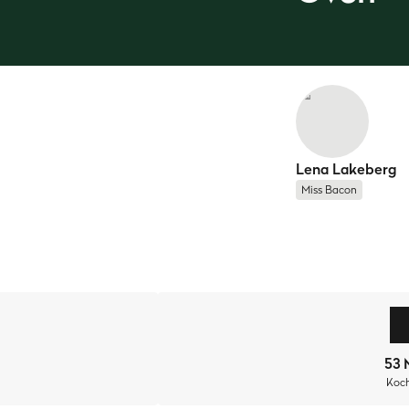
Lena Lakeberg
Miss Bacon
brot
?", hab ich mir regelmäßig deim Durchscrollen meines Inst
on
gebacken hab, wusste ich, was los war. Hammergeiles Zeug
stenform
zubereitet. Mit
gehackten Pistazien und getrocknete
53 
fe
!
Koch