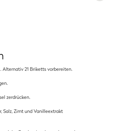
ten schmeckt zum Teig hinzufügen.
n
. Alternativ 21 Briketts vorbereiten.
gen.
sel zerdrücken.
, Salz, Zimt und Vanilleextrakt