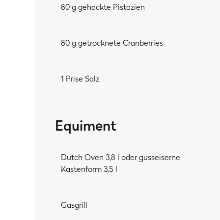
80 g gehackte Pistazien
80 g getrocknete Cranberries
1 Prise Salz
Equiment
Dutch Oven 3,8 l oder gusseiserne
Kastenform 3,5 l
Gasgrill