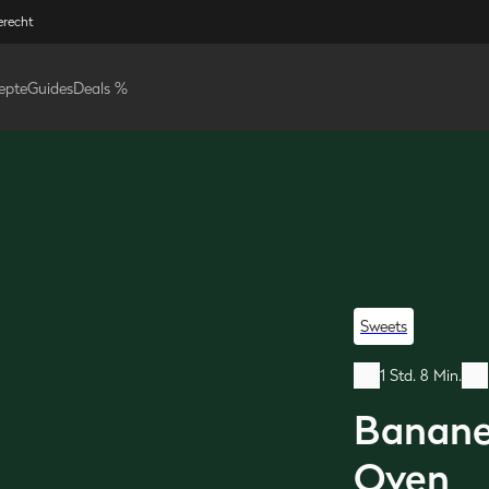
erecht
epte
Guides
Deals %
Sweets
1 Std. 8 Min.
Banane
Oven