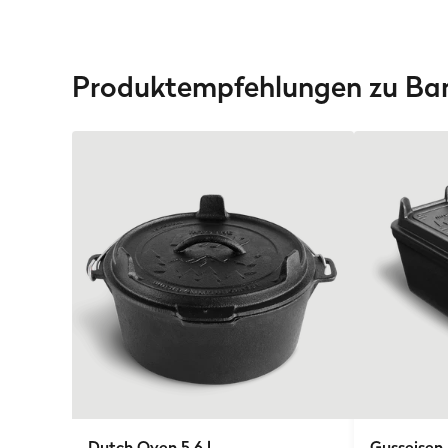
Produktempfehlungen zu Ba
Dutch Oven 5,6 l
Gusseisen