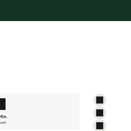
agram-Feeds gedacht. Als ich mir
! Und nebenbei auch noch
superschnell
n Cranberries
aufgemöbelt, wird das
Min.
zeit