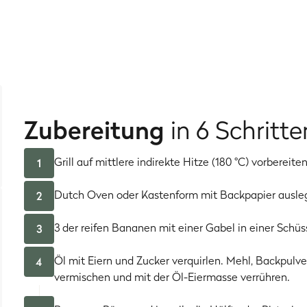
sse, Walnüsse, Schokostücke
oder was auch immer dir am bes
Zubereitung
in 6 Schritte
Grill auf mittlere indirekte Hitze (180 °C) vorbereiten
1
Dutch Oven oder Kastenform mit Backpapier ausle
2
3 der reifen Bananen mit einer Gabel in einer Schüs
3
Öl mit Eiern und Zucker verquirlen. Mehl, Backpulver
4
vermischen und mit der Öl-Eiermasse verrühren.