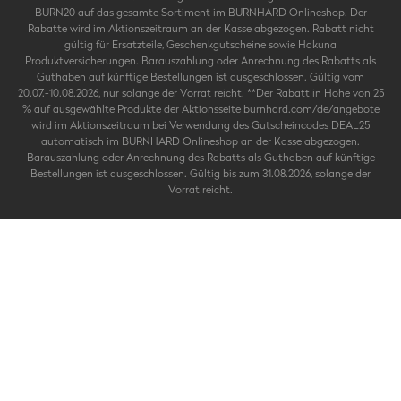
BURN20 auf das gesamte Sortiment im BURNHARD Onlineshop. Der
Rabatte wird im Aktionszeitraum an der Kasse abgezogen. Rabatt nicht
gültig für Ersatzteile, Geschenkgutscheine sowie Hakuna
Produktversicherungen. Barauszahlung oder Anrechnung des Rabatts als
Guthaben auf künftige Bestellungen ist ausgeschlossen. Gültig vom
20.07.-10.08.2026, nur solange der Vorrat reicht. **Der Rabatt in Höhe von 25
% auf ausgewählte Produkte der Aktionsseite burnhard.com/de/angebote
wird im Aktionszeitraum bei Verwendung des Gutscheincodes DEAL25
automatisch im BURNHARD Onlineshop an der Kasse abgezogen.
Barauszahlung oder Anrechnung des Rabatts als Guthaben auf künftige
Bestellungen ist ausgeschlossen. Gültig bis zum 31.08.2026, solange der
Vorrat reicht.