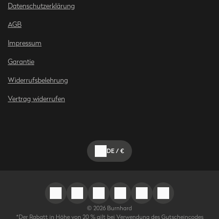
Datenschutzerklärung
AGB
Impressum
Garantie
Widerrufsbelehrung
Vertrag widerrufen
DE
/
€
©
2026
Burnhard
*Der Rabatt in Höhe von 20 % gilt bei Verwendung des Gutscheincodes