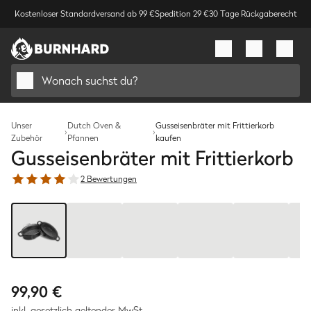
Kostenloser Standardversand ab 99 €
Spedition 29 €
30 Tage Rückgaberecht
Wonach suchst du?
Unser
Dutch Oven &
Gusseisenbräter mit Frittierkorb
›
›
Zubehör
Pfannen
kaufen
Gusseisenbräter mit Frittierkorb
2 Bewertungen
Bild
1
/
7
99,90 €
inkl. gesetzlich geltender MwSt.