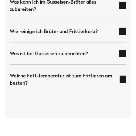
Gewicht
Was kann ich im Gusseisen-Bräter alles
zubereiten?
Gewicht
7.6 kg
Schmoren:
Wie reinige ich Bräter und Frittierkorb?
Abmessungen
Maße
Bräter:
44 × 27 × 15.5 cm
Was ist bei Gusseisen zu beachten?
Braten:
Herstellerinformation
Frittierkorb:
Welche Fett-Temperatur ist zum Frittieren am
Burnhard GmbH
Frittieren:
besten?
Heesenstraße 31
40549 Düsseldorf
Deutschland
Hinweis:
www.burnhard.com/de
Backen:
Downloads
BURNHARD Gusseisenbräter inkl. Frittierkorb Care