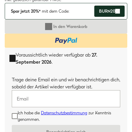
Spar jetzt 20%*
mit dem Code:
BURN20
In den Warenkorb
Voraussichtlich wieder verfügbar ab
27.
September 2026
.
Email
Trage deine Email ein und wir benachrichtigen dich,
sobald der Artikel wieder verfügbar ist.
Ich habe die
Datenschutzbestimmung
zur Kenntnis
genommen.