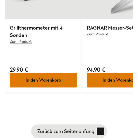
Grillbürste
42 cm mit 3 Borsten
Grillschale Material
Grillthermometer mit 4
RAGNAR Messer-Set 7-
Edelstahl
Sonden
Zum Produkt
Zum Produkt
Leistungsdaten
Gewicht Sender
90 g (ohne Batterie)
29,90 €
94,90 €
Gewicht Empfänger
In den Warenkorb
In den Warenkorb
45 g (ohne Batterie)
Grillzange
45 cm
Grillwender
45 cm
Zurück zum Seitenanfang
Grillgabel