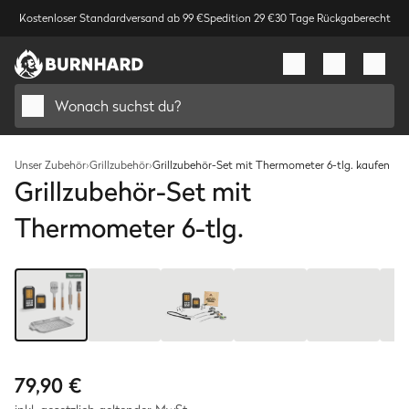
Kostenloser Standardversand ab 99 €
Spedition 29 €
30 Tage Rückgaberecht
Wonach suchst du?
Unser Zubehör
›
Grillzubehör
›
Grillzubehör-Set mit Thermometer 6-tlg. kaufen
Grillzubehör-Set mit
Thermometer 6-tlg.
Bild
1
/
9
79,90 €