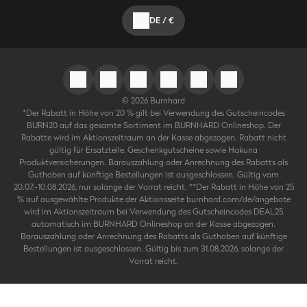
DE
/
€
©
2026
Burnhard
*Der Rabatt in Höhe von 20 % gilt bei Verwendung des Gutscheincodes
BURN20 auf das gesamte Sortiment im BURNHARD Onlineshop. Der
Rabatte wird im Aktionszeitraum an der Kasse abgezogen. Rabatt nicht
gültig für Ersatzteile, Geschenkgutscheine sowie Hakuna
Produktversicherungen. Barauszahlung oder Anrechnung des Rabatts als
Guthaben auf künftige Bestellungen ist ausgeschlossen. Gültig vom
20.07.-10.08.2026, nur solange der Vorrat reicht. **Der Rabatt in Höhe von 25
% auf ausgewählte Produkte der Aktionsseite burnhard.com/de/angebote
wird im Aktionszeitraum bei Verwendung des Gutscheincodes DEAL25
automatisch im BURNHARD Onlineshop an der Kasse abgezogen.
Barauszahlung oder Anrechnung des Rabatts als Guthaben auf künftige
Bestellungen ist ausgeschlossen. Gültig bis zum 31.08.2026, solange der
Vorrat reicht.