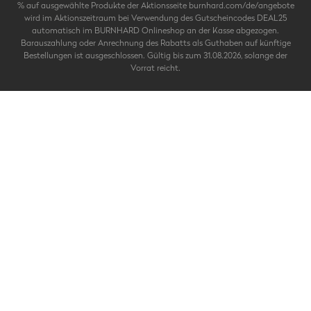
% auf ausgewählte Produkte der Aktionsseite burnhard.com/de/angebote
wird im Aktionszeitraum bei Verwendung des Gutscheincodes DEAL25
automatisch im BURNHARD Onlineshop an der Kasse abgezogen.
Barauszahlung oder Anrechnung des Rabatts als Guthaben auf künftige
Bestellungen ist ausgeschlossen. Gültig bis zum 31.08.2026, solange der
Vorrat reicht.