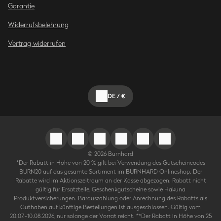
Garantie
Widerrufsbelehrung
Vertrag widerrufen
DE
/
€
©
2026
Burnhard
*Der Rabatt in Höhe von 20 % gilt bei Verwendung des Gutscheincodes
BURN20 auf das gesamte Sortiment im BURNHARD Onlineshop. Der
Rabatte wird im Aktionszeitraum an der Kasse abgezogen. Rabatt nicht
gültig für Ersatzteile, Geschenkgutscheine sowie Hakuna
Produktversicherungen. Barauszahlung oder Anrechnung des Rabatts als
Guthaben auf künftige Bestellungen ist ausgeschlossen. Gültig vom
20.07.-10.08.2026, nur solange der Vorrat reicht. **Der Rabatt in Höhe von 25