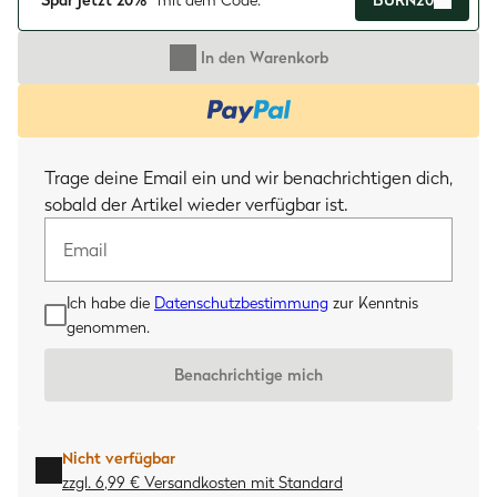
Spar jetzt 20%*
mit dem Code:
BURN20
In den Warenkorb
Email
Trage deine Email ein und wir benachrichtigen dich,
sobald der Artikel wieder verfügbar ist.
Ich habe die
Datenschutzbestimmung
zur Kenntnis
genommen.
Benachrichtige mich
Nicht verfügbar
zzgl. 6,99 € Versandkosten
mit
Standard