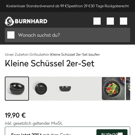
Kostenloser Standardversand ab 99 €
Spedition 29 €
30 Tage Rückgaberecht
Wonach suchst du?
Unser Zubehör
›
Grillzubehör
›
Kleine Schüssel 2er-Set kaufen
Kleine Schüssel 2er-Set
Bild
1
/
7
19,90 €
inkl. gesetzlich geltender MwSt.