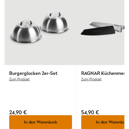
40549 Düsseldorf
Deutschland
www.burnhard.com/de
Burgerglocken 2er-Set
RAGNAR Küchenmess
Zum Produkt
Zum Produkt
24,90 €
54,90 €
In den Warenkorb
In den Warenkorb