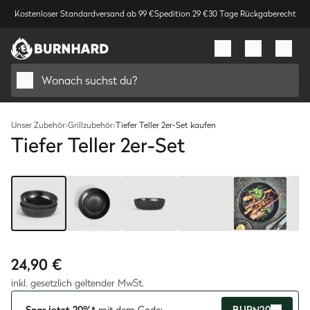
Kostenloser Standardversand ab 99 €
Spedition 29 €
30 Tage Rückgaberecht
Wonach suchst du?
Unser Zubehör
›
Grillzubehör
›
Tiefer Teller 2er-Set kaufen
Tiefer Teller 2er-Set
Bild
1
/
7
24,90 €
inkl. gesetzlich geltender MwSt.