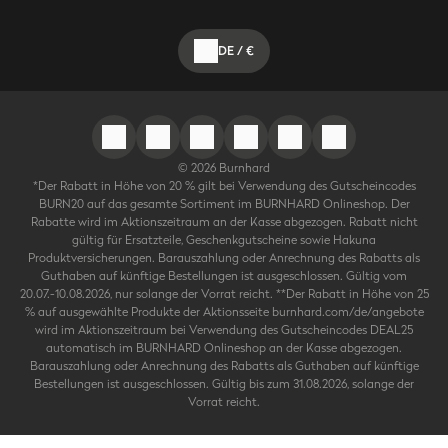
DE
/
€
©
2026
Burnhard
*Der Rabatt in Höhe von 20 % gilt bei Verwendung des Gutscheincodes
BURN20 auf das gesamte Sortiment im BURNHARD Onlineshop. Der
Rabatte wird im Aktionszeitraum an der Kasse abgezogen. Rabatt nicht
gültig für Ersatzteile, Geschenkgutscheine sowie Hakuna
Produktversicherungen. Barauszahlung oder Anrechnung des Rabatts als
Guthaben auf künftige Bestellungen ist ausgeschlossen. Gültig vom
20.07.-10.08.2026, nur solange der Vorrat reicht. **Der Rabatt in Höhe von 25
% auf ausgewählte Produkte der Aktionsseite burnhard.com/de/angebote
wird im Aktionszeitraum bei Verwendung des Gutscheincodes DEAL25
automatisch im BURNHARD Onlineshop an der Kasse abgezogen.
Barauszahlung oder Anrechnung des Rabatts als Guthaben auf künftige
Bestellungen ist ausgeschlossen. Gültig bis zum 31.08.2026, solange der
Vorrat reicht.