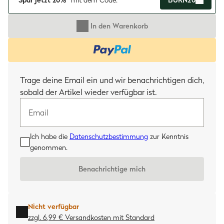
Spar jetzt 20%*
mit dem Code:
BURN20
In den Warenkorb
Email
Trage deine Email ein und wir benachrichtigen dich,
sobald der Artikel wieder verfügbar ist.
Ich habe die
Datenschutzbestimmung
zur Kenntnis
genommen.
Benachrichtige mich
Nicht verfügbar
zzgl. 6,99 € Versandkosten
mit
Standard