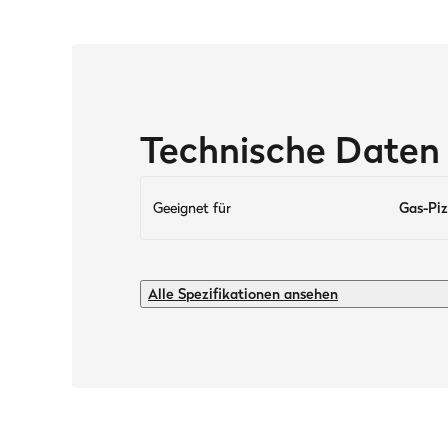
Technische Daten 
Geeignet für
Gas-Piz
Technische Daten
Alle Spezifikationen ansehen
Geeignet für
Gas-Pizzaofen TONY (57 x 47 x 25 cm)
Eigenschaften
Wasserabweisend, wetterbeständig, atmungsakt