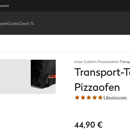
erecht
epte
Guides
Deals %
Unser Zubehör
›
Pizzazubehör
›
Transp
Transport-
Pizzaofen
5 Bewertungen
44,90 €