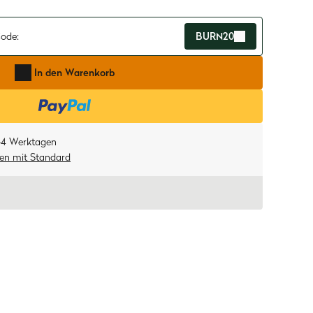
ode:
BURN20
In den Warenkorb
-4 Werktagen
ten
mit
Standard