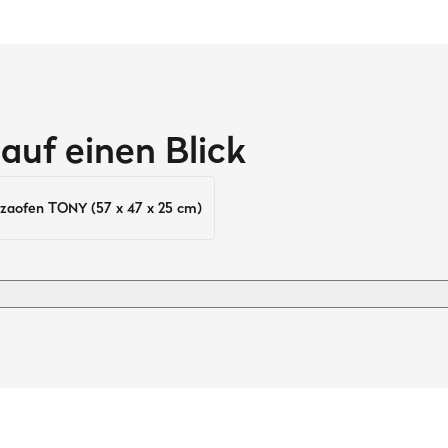
auf einen Blick
zaofen TONY (57 x 47 x 25 cm)
Material
UV-beständiges Polyester mit PVC-
Ausstattung
iv
Zugband, Tragegriff, Gasschlauch-Fix