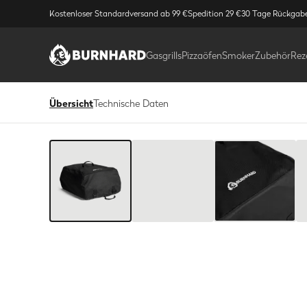
Kostenloser Standardversand ab 99 €
Spedition 29 €
30 Tage Rückgab
Gasgrills
Pizzaöfen
Smoker
Zubehör
Rez
Übersicht
Technische Daten
Bild
1
/
7