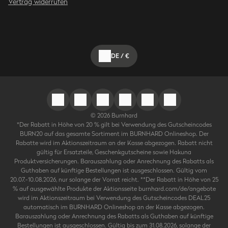
Vertrag widerrufen
DE
/
€
©
2026
Burnhard
*Der Rabatt in Höhe von 20 % gilt bei Verwendung des Gutscheincodes
BURN20 auf das gesamte Sortiment im BURNHARD Onlineshop. Der
Rabatte wird im Aktionszeitraum an der Kasse abgezogen. Rabatt nicht
gültig für Ersatzteile, Geschenkgutscheine sowie Hakuna
Produktversicherungen. Barauszahlung oder Anrechnung des Rabatts als
Guthaben auf künftige Bestellungen ist ausgeschlossen. Gültig vom
20.07.-10.08.2026, nur solange der Vorrat reicht. **Der Rabatt in Höhe von 25
% auf ausgewählte Produkte der Aktionsseite burnhard.com/de/angebote
wird im Aktionszeitraum bei Verwendung des Gutscheincodes DEAL25
automatisch im BURNHARD Onlineshop an der Kasse abgezogen.
Barauszahlung oder Anrechnung des Rabatts als Guthaben auf künftige
Bestellungen ist ausgeschlossen. Gültig bis zum 31.08.2026, solange der