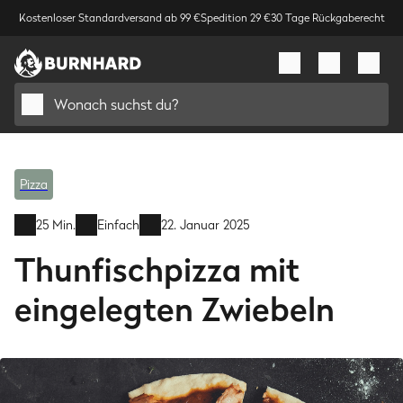
Kostenloser Standardversand ab 99 €
Spedition 29 €
30 Tage Rückgaberecht
Wonach suchst du?
Pizza
25 Min.
Einfach
22. Januar 2025
Thunfischpizza mit
eingelegten Zwiebeln