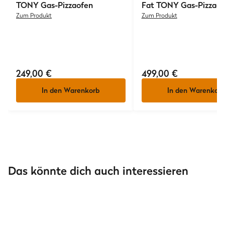
TONY
Gas-Pizzaofen
Fat TONY
Gas-Pizzaof
Zum Produkt
Zum Produkt
249,00 €
499,00 €
In den Warenkorb
In den Warenkorb
Sammlungen
Sammlungen
Pizza-Rezepte: Die
Pizzateig-Rezepte: 
Das könnte dich auch interessieren
besten Ideen für Teig,
Teig zum Pizza selb
Sauce & Belag
machen