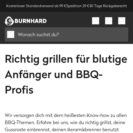
Kostenloser Standardversand ab 99 €
Spedition 29 €
30 Tage Rückgaberecht
Wonach suchst du?
Richtig grillen für blutige
Anfänger und BBQ-
Profis
Wir versorgen dich mit dem heißesten Know-how zu allen
BBQ-Themen. Erfahre bei uns, wie du richtig grillst, deine
Gasgrill
Gasgrill
Gussroste einbrennst, deinen Keramikbrenner benutzt
Gasgrill reinigen:
Outdoor-Küche